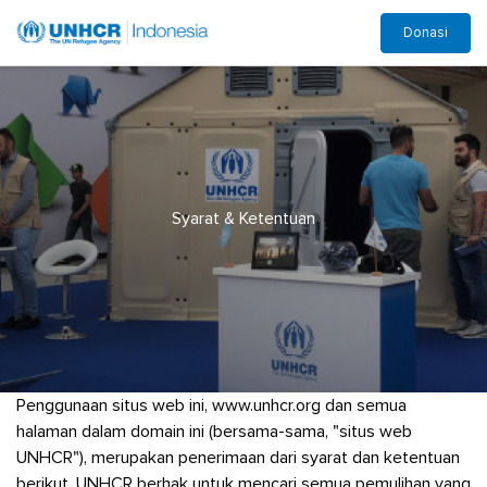
Skip
Donasi
to
main
content
Syarat & Ketentuan
Penggunaan situs web ini, www.unhcr.org dan semua
halaman dalam domain ini (bersama-sama, "situs web
UNHCR"), merupakan penerimaan dari syarat dan ketentuan
berikut. UNHCR berhak untuk mencari semua pemulihan yang