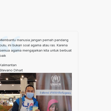
Membantu manusia jangan pernah pandang
Saya ingin b
bulu, ini bukan soal agama atau ras. Karena
sepanjang h
semua agama mengajarkan kita untuk berbuat
Bogor Jawa -
baik
Ilham Zulfika
Kalimantan
Stevano Dihart