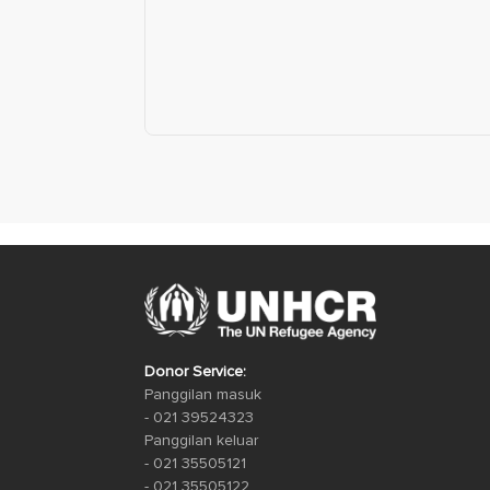
Donor Service:
Panggilan masuk
- 021 39524323
Panggilan keluar
- 021 35505121
- 021 35505122