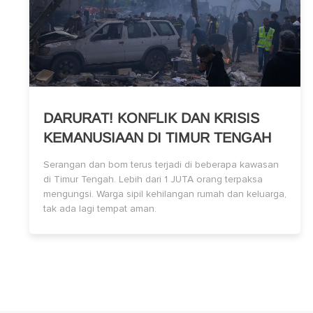
DARURAT! KONFLIK DAN KRISIS
KEMANUSIAAN DI TIMUR TENGAH
Serangan dan bom terus terjadi di beberapa kawasan
di Timur Tengah. Lebih dari 1 JUTA orang terpaksa
mengungsi. Warga sipil kehilangan rumah dan keluarga,
tak ada lagi tempat aman.