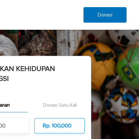
Donasi
KAN KEHIDUPAN
SI
ngungsi membangun kembali kehidupannya
lanan
Donasi Satu Kali
000
Rp. 100,000