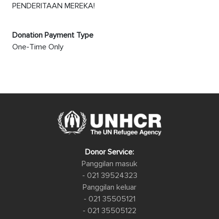
PENDERITAAN MEREKA!
Donation Payment Type
One-Time Only
Donor Service:
Panggilan masuk
- 021 39524323
Panggilan keluar
- 021 35505121
- 021 35505122