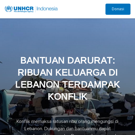
Skip
Donasi
to
main
content
BANTUAN DARURAT:
RIBUAN KELUARGA DI
LEBANON TERDAMPAK
KONFLIK
Konflik memaksa ratusan ribu orang mengungsi di
Lebanon. Dukungan dan bantuanmu dapat