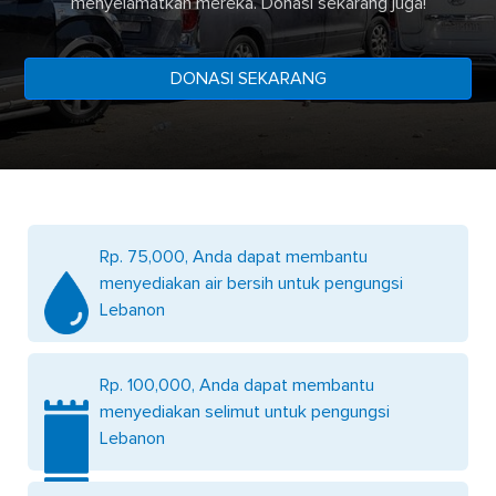
menyelamatkan mereka. Donasi sekarang juga!
DONASI SEKARANG
Rp. 75,000, Anda dapat membantu
menyediakan air bersih untuk pengungsi
Lebanon
Rp. 100,000, Anda dapat membantu
menyediakan selimut untuk pengungsi
Lebanon